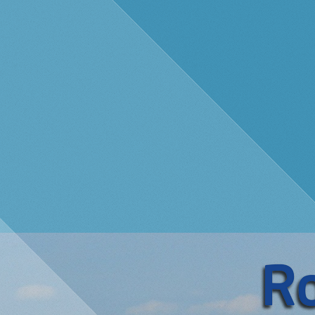
Array ( [start] => 1 )