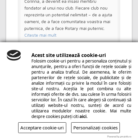
Corinna, a devenit ea insasi membru
fondator al unui nou club. Fiecare club nou
reprezinta un potential nelimitat – de a ajuta
oameni, de a face comunitatea voastra mai
puternica, de a face Rotary mai puternic.
Citeste mai mult
Acest site utilizează cookie-uri
Folosim cookie-uri pentru a personaliza conținutul și
anunțurile, pentru a oferi funcții de rețele sociale și
pentru a analiza traficul. De asemenea, le oferim
partenerilor de rețele sociale, de publicitate și de
analize informații cu privire la modul în care folosiți
site-ul nostru. Aceștia le pot combina cu alte
Copyright © 2014 Rotary Câmpia Turzii. All Rights
informații oferite de dvs. sau culese în urma folosirii
serviciilor lor. În cazul în care alegeți să continuați să
Reserved. | Realizat de
PMAINFO
|
Modificare
utilizați website-ul nostru, sunteți de acord cu
cookies
utilizarea modulelor noastre cookie. Mai multe
despre cookies puteți citi
aici
.
Acceptare cookie-uri
Personalizați cookies
Powered by pmainfo.ro