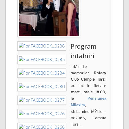
Program
intalniri
Întâlnirile
membrilor
Rotary
Club Câmpia Turzii
au loc în fiecare
marti, orele 18.00,
la
Pensiunea
,
Milexim
str.LaminoriÅŸtilor
nr.208A, Câmpia
Turzii.