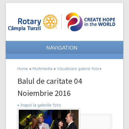
NAVIGATION
Home
Home
»
Multimedia
»
Vizualizare galerie foto
>
Despre noi
Balul de caritate 04
Evenimente
Noiembrie 2016
Proiecte
« Inapoi la galeriile foto
Multimedia
Contact