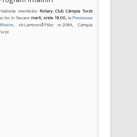
Întâlnirile membrilor
Rotary Club Câmpia Turzii
au loc în fiecare
marti, orele 18.00,
la
Pensiunea
, str.LaminoriÅŸtilor nr.208A, Câmpia
Milexim
Turzii.