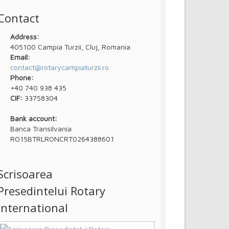
Contact
Address:
405100 Campia Turzii, Cluj, Romania
Email:
contact@rotarycampiaturzii.ro
Phone:
+40 740 938 435
CIF:
33758304
Bank account:
Banca Transilvania
RO15BTRLRONCRT0264388601
Scrisoarea
Presedintelui Rotary
International