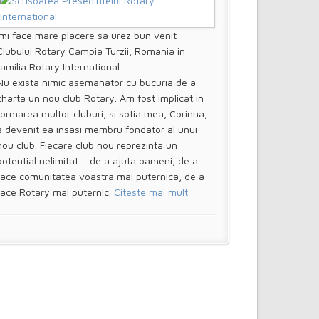
Imi face mare placere sa urez bun venit
Clubului Rotary Campia Turzii, Romania in
familia Rotary International.
Nu exista nimic asemanator cu bucuria de a
charta un nou club Rotary. Am fost implicat in
formarea multor cluburi, si sotia mea, Corinna,
a devenit ea insasi membru fondator al unui
nou club. Fiecare club nou reprezinta un
potential nelimitat – de a ajuta oameni, de a
face comunitatea voastra mai puternica, de a
face Rotary mai puternic.
Citeste mai mult