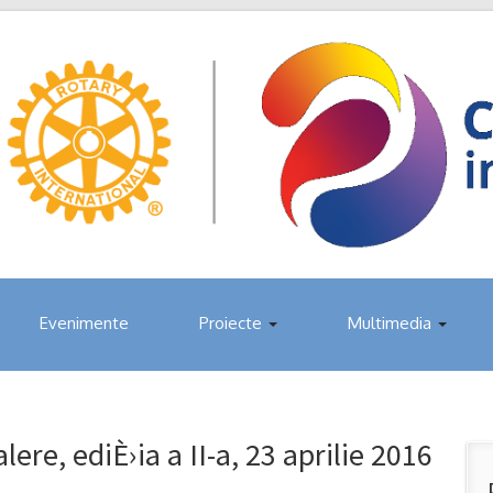
Evenimente
Proiecte
Multimedia
lere, ediÈ›ia a II-a, 23 aprilie 2016