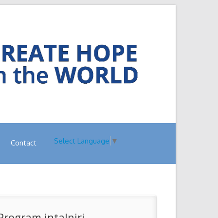
Select Language
▼
Contact
Program intalniri