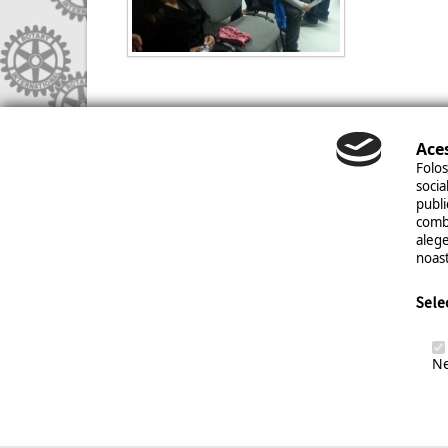
Aces
Folos
socia
Copyright © 20
publi
combi
alege
noast
Sele
Ne