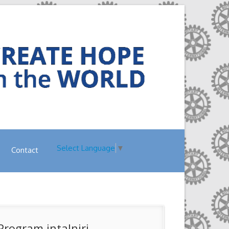
Select Language
▼
Contact
Program intalniri