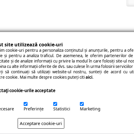
t site utilizează cookie-uri
im cookie-uri pentru a personaliza conținutul și anunțurile, pentru a ofer
le și pentru a analiza traficul. De asemenea, le oferim partenerilor de 
14 Rotary Câmpia Turzii. All Rights Reserved. | Realizat de
PMAINFO
|
Modi
citate și de analize informații cu privire la modul în care folosiți site-ul no
na cu alte informații oferite de dvs. sau culese în urma folosirii serviciilor l
ți să continuați să utilizați website-ul nostru, sunteți de acord cu ut
re cookie. Mai multe despre cookies puteți citi
aici
.
ctați cookie-urile acceptate
cesare
Preferinţe
Statistici
Marketing
Acceptare cookie-uri
Personalizați cookies