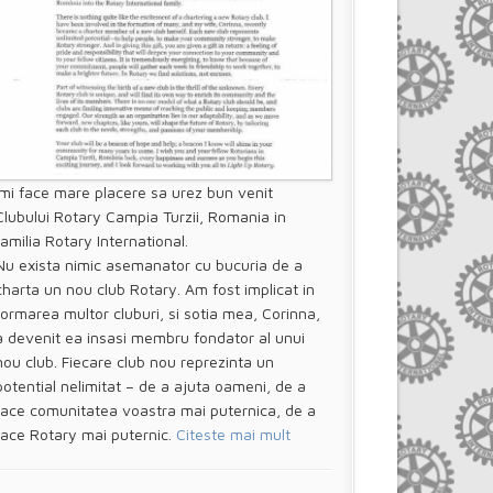
Imi face mare placere sa urez bun venit
Clubului Rotary Campia Turzii, Romania in
familia Rotary International.
Nu exista nimic asemanator cu bucuria de a
charta un nou club Rotary. Am fost implicat in
formarea multor cluburi, si sotia mea, Corinna,
a devenit ea insasi membru fondator al unui
nou club. Fiecare club nou reprezinta un
potential nelimitat – de a ajuta oameni, de a
face comunitatea voastra mai puternica, de a
face Rotary mai puternic.
Citeste mai mult