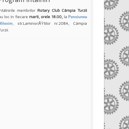
Întâlnirile membrilor
Rotary Club Câmpia Turzii
au loc în fiecare
marti, orele 18.00,
la
Pensiunea
, str.LaminoriÅŸtilor nr.208A, Câmpia
Milexim
Turzii.