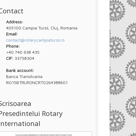
Contact
Address:
405100 Campia Turzii, Cluj, Romania
Email:
contact@rotarycampiaturzii.ro
Phone:
+40 740 938 435
CIF:
33758304
Bank account:
Banca Transilvania
RO15BTRLRONCRT0264388601
Scrisoarea
Presedintelui Rotary
International