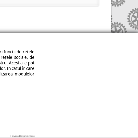
i funcții de rețele
rețele sociale, de
ficare cookies
stru. Aceștia le pot
or. În cazul în care
ilizarea modulelor
Powered by pmainfo.ro