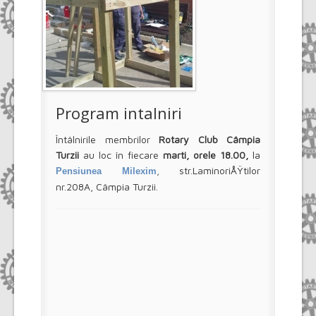
Program intalniri
Întâlnirile membrilor
Rotary Club Câmpia
Turzii
au loc în fiecare
marti, orele 18.00,
la
, str.LaminoriÅŸtilor
Pensiunea Milexim
nr.208A, Câmpia Turzii.