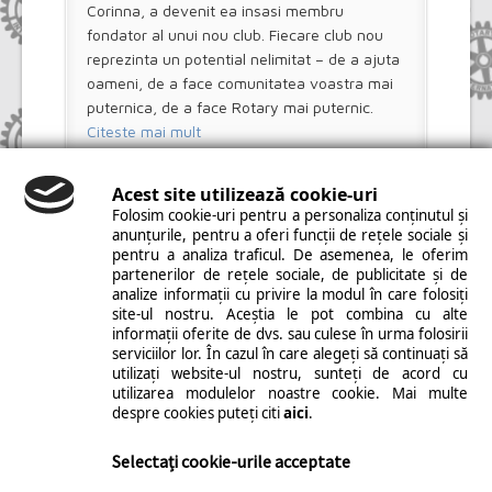
Corinna, a devenit ea insasi membru
fondator al unui nou club. Fiecare club nou
reprezinta un potential nelimitat – de a ajuta
oameni, de a face comunitatea voastra mai
puternica, de a face Rotary mai puternic.
Citeste mai mult
Acest site utilizează cookie-uri
Folosim cookie-uri pentru a personaliza conținutul și
anunțurile, pentru a oferi funcții de rețele sociale și
pentru a analiza traficul. De asemenea, le oferim
partenerilor de rețele sociale, de publicitate și de
analize informații cu privire la modul în care folosiți
site-ul nostru. Aceștia le pot combina cu alte
informații oferite de dvs. sau culese în urma folosirii
Copyright © 2014 Rotary Câmpia Turzii. All Rights
serviciilor lor. În cazul în care alegeți să continuați să
Reserved. | Realizat de
PMAINFO
|
Modificare
utilizați website-ul nostru, sunteți de acord cu
cookies
utilizarea modulelor noastre cookie. Mai multe
despre cookies puteți citi
aici
.
Selectați cookie-urile acceptate