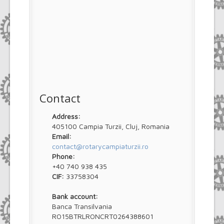
Contact
Address:
405100 Campia Turzii, Cluj, Romania
Email:
contact@rotarycampiaturzii.ro
Phone:
+40 740 938 435
CIF:
33758304
Bank account:
Banca Transilvania
RO15BTRLRONCRT0264388601