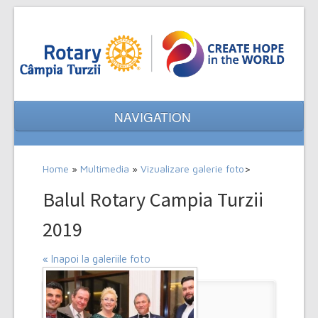
NAVIGATION
Home
Home
»
Multimedia
»
Vizualizare galerie foto
>
Despre noi
Balul Rotary Campia Turzii
Evenimente
2019
Proiecte
« Inapoi la galeriile foto
Multimedia
Contact